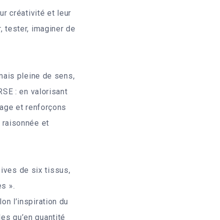
r créativité et leur
 tester, imaginer de
 mais pleine de sens,
RSE : en valorisant
lage et renforçons
 raisonnée et
ives de six tissus,
es ».
lon l’inspiration du
les qu’en quantité