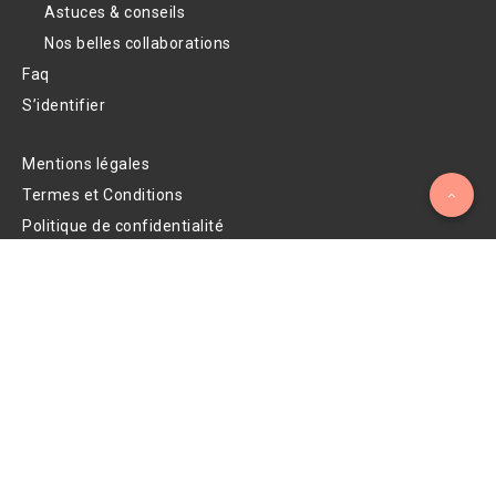
Astuces & conseils
Nos belles collaborations
Faq
S’identifier
Mentions légales
Termes et Conditions
Politique de confidentialité
Facebook
Suivez-moi !
Instagram
Nos photos !
Youtube
Regardez mes vidéos !