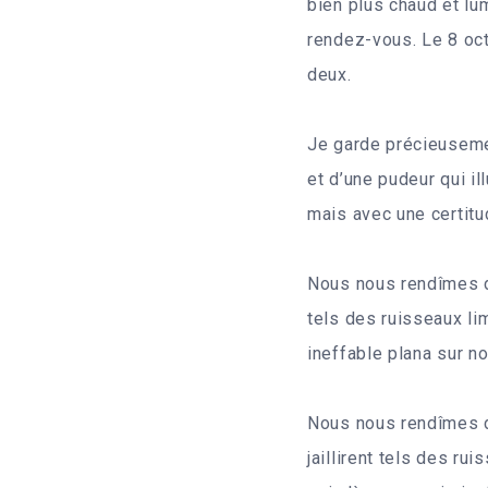
bien plus chaud et lu
rendez-vous. Le 8 oct
deux.
Je garde précieusemen
et d’une pudeur qui i
mais avec une certitud
Nous nous rendîmes da
tels des ruisseaux li
ineffable plana sur n
Nous nous rendîmes da
jaillirent tels des ru