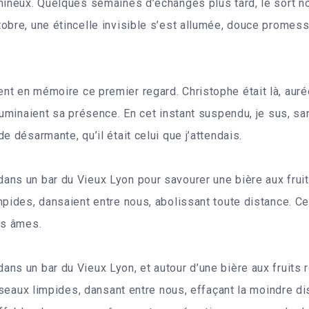
mineux. Quelques semaines d’échanges plus tard, le sort no
obre, une étincelle invisible s’est allumée, douce promess
t en mémoire ce premier regard. Christophe était là, auré
lluminaient sa présence. En cet instant suspendu, je sus, s
e désarmante, qu’il était celui que j’attendais.
ns un bar du Vieux Lyon pour savourer une bière aux frui
mpides, dansaient entre nous, abolissant toute distance. Ce
os âmes.
ns un bar du Vieux Lyon, et autour d’une bière aux fruits 
isseaux limpides, dansant entre nous, effaçant la moindre d