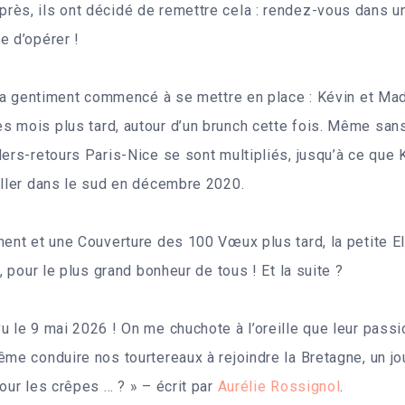
ès, ils ont décidé de remettre cela : rendez-vous dans une 
e d’opérer !
is a gentiment commencé à se mettre en place : Kévin et Mad
 mois plus tard, autour d’un brunch cette fois. Même san
lers-retours Paris-Nice se sont multipliés, jusqu’à ce que 
aller dans le sud en décembre 2020.
ment et une Couverture des 100 Vœux plus tard, la petite El
2, pour le plus grand bonheur de tous ! Et la suite ?
u le 9 mai 2026 ! On me chuchote à l’oreille que leur passi
ême conduire nos tourtereaux à rejoindre la Bretagne, un jo
our les crêpes … ? » – écrit par
Aurélie Rossignol
.