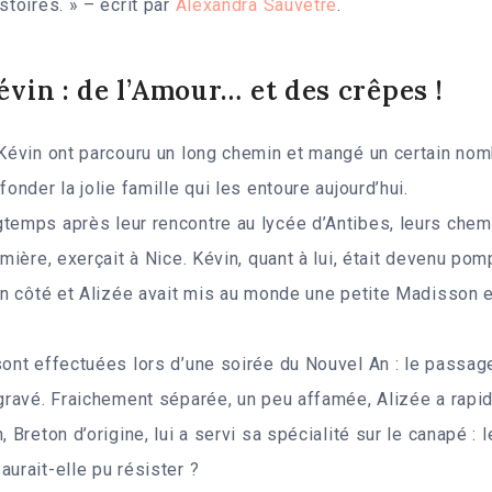
stoires. » – écrit par
Alexandra Sauvêtre
.
Kévin : de l’Amour… et des crêpes !
 Kévin ont parcouru un long chemin et mangé un certain no
fonder la jolie famille qui les entoure aujourd’hui.
temps après leur rencontre au lycée d’Antibes, leurs chem
rmière, exerçait à Nice. Kévin, quant à lui, était devenu po
son côté et Alizée avait mis au monde une petite Madisson en
sont effectuées lors d’une soirée du Nouvel An : le passa
s gravé. Fraichement séparée, un peu affamée, Alizée a ra
, Breton d’origine, lui a servi sa spécialité sur le canapé : 
aurait-elle pu résister ?