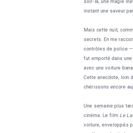
soir-là, une magie i
instant une saveur par
Mais cette nuit, comm
secrets. En me racco
contrôles de police —
fut emporté dans une
avec une voiture bana
Cette anecdote, loin 
chérissons encore auj
Une semaine plus tard
cinéma. Le film
Le La
voiture, enveloppés pa