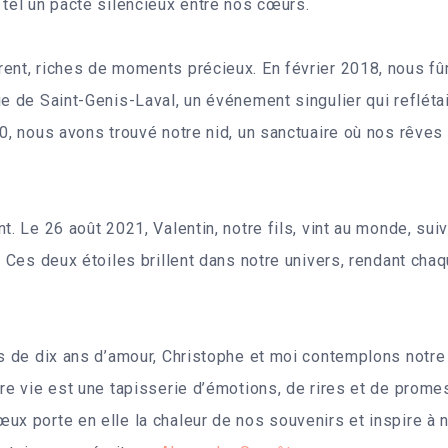
 tel un pacte silencieux entre nos cœurs.
rent, riches de moments précieux. En février 2018, nous f
ie de Saint-Genis-Laval, un événement singulier qui reflétai
20, nous avons trouvé notre nid, un sanctuaire où nos rêves
t. Le 26 août 2021, Valentin, notre fils, vint au monde, suivi
. Ces deux étoiles brillent dans notre univers, rendant chaq
us de dix ans d’amour, Christophe et moi contemplons notr
tre vie est une tapisserie d’émotions, de rires et de prome
ux porte en elle la chaleur de nos souvenirs et inspire à 