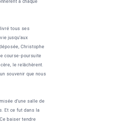
onnèrent à chaque
livré tous ses
vie jusqu’aux
r déposée, Christophe
e course-poursuite
cère, le relâchèrent.
, un souvenir que nous
amisée d’une salle de
. Et ce fut dans la
 Ce baiser tendre