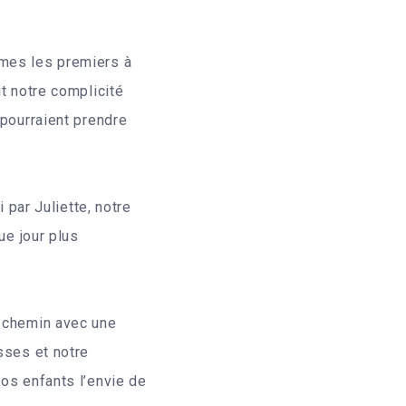
ûmes les premiers à
t notre complicité
 pourraient prendre
 par Juliette, notre
ue jour plus
e chemin avec une
sses et notre
nos enfants l’envie de