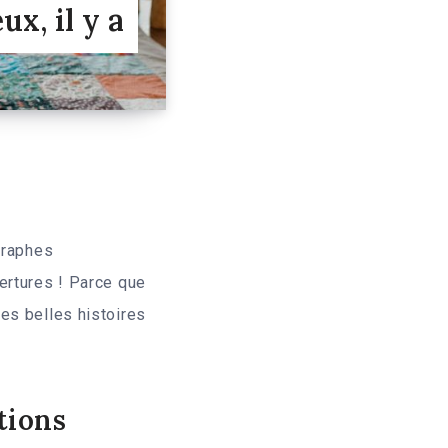
x, il y a
graphes
ertures ! Parce que
es belles histoires
tions