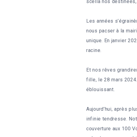
scella nos destinées,
Les années s’égrainè
nous pacser à la mair
unique. En janvier 20
racine.
Et nos rêves grandiren
fille, le 28 mars 2024
éblouissant.
Aujourd’hui, après pl
infinie tendresse. No
couverture aux 100 Vœ