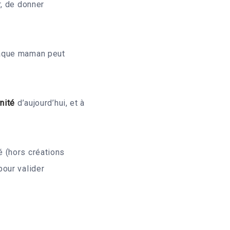
r, de donner
haque maman peut
nité
d’aujourd’hui, et à
é (hors créations
our valider