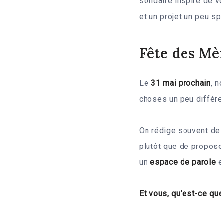
solidaire inspiré de 
et un projet un peu s
Fête des Mè
Le
31 mai prochain
, 
choses un peu différ
On rédige souvent des
plutôt que de propos
un
espace de parole
e
Et vous, qu’est-ce qu