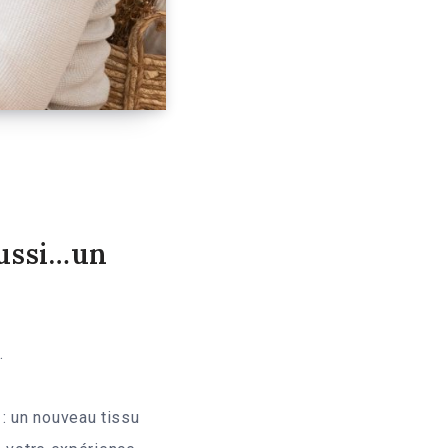
aussi…
un
.
: un nouveau tissu