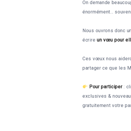
On demande beaucoup a
énormément… souvent
Nous ouvrons donc un
écrire
un vœu pour e
Ces vœux nous aidero
partager ce que les 
Pour participer
: c
exclusives & nouveaut
gratuitement votre pa