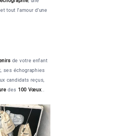
 échographie
, une
et tout l’amour d’une
enirs
de votre enfant
t, ses échographies
ux candidats reçus,
ure
des
100 Vœux
…