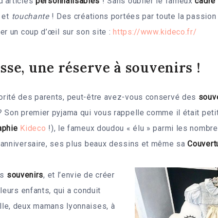
’articles
personnalisables
! Sans oublier le fameux
cadre
e
et
touchante
! Des créations portées par toute la passion 
er un coup d’œil sur son site :
https://www.kideco.fr/
sse, une réserve à souvenirs !
rité des parents, peut-être avez-vous conservé des
souv
 Son premier pyjama qui vous rappelle comme il était peti
aphie
Kideco
!), le fameux doudou « élu » parmi les nombre
’anniversaire, ses plus beaux dessins et même sa
Couvert
es
souvenirs
, et l’envie de créer
leurs enfants, qui a conduit
le, deux mamans lyonnaises, à