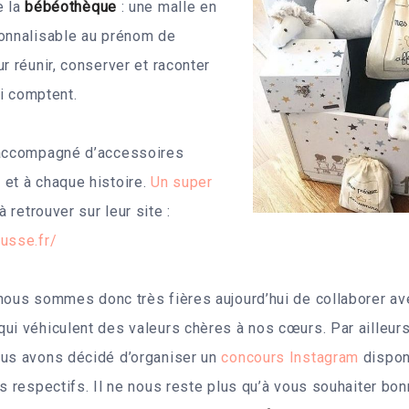
e la
bébéothèque
: une malle en
sonnalisable au prénom de
r réunir, conserver et raconter
i comptent.
 accompagné d’accessoires
et à chaque histoire.
Un super
à retrouver sur leur site :
usse.fr/
 nous sommes donc très fières aujourd’hui de collaborer a
ui véhiculent des valeurs chères à nos cœurs. Par ailleu
ous avons décidé d’organiser un
concours Instagram
dispon
es respectifs. Il ne nous reste plus qu’à vous souhaiter bo