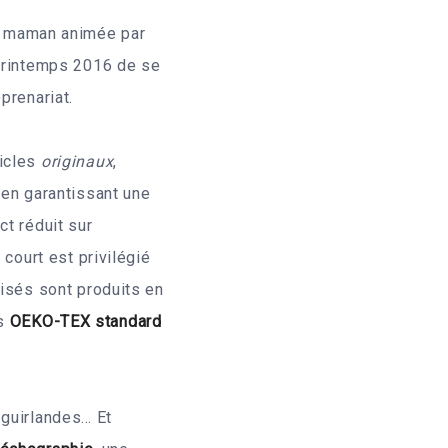
e maman animée par
 printemps 2016 de se
eprenariat.
ticles
originaux
,
t en garantissant une
ct réduit sur
t court est privilégié
lisés sont produits en
es
OEKO-TEX standard
 guirlandes… Et