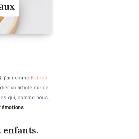
eaux
s
, j’ai nommé
Kideco
ier un article sur ce
ises qui, comme nous,
’
émotions
.
t enfants.